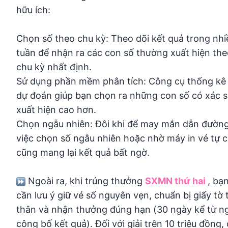
hữu ích:
Chọn số theo chu kỳ: Theo dõi kết quả trong nhi
tuần để nhận ra các con số thường xuất hiện th
chu kỳ nhất định.
Sử dụng phần mềm phân tích: Công cụ thống kê
dự đoán giúp bạn chọn ra những con số có xác s
xuất hiện cao hơn.
Chọn ngẫu nhiên: Đôi khi để may mắn dẫn đường
việc chọn số ngẫu nhiên hoặc nhờ máy in vé tự 
cũng mang lại kết quả bất ngờ.
Ngoài ra, khi trúng thưởng
SXMN thứ hai
, bạ
cần lưu ý giữ vé số nguyên vẹn, chuẩn bị giấy tờ 
thân và nhận thưởng đúng hạn (30 ngày kể từ n
công bố kết quả). Đối với giải trên 10 triệu đồng,