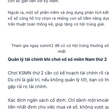
con số gắn liền với kỷ niệm.
Ngoài ra, một số phần mềm và ứng dụng phân tích kết
xổ số cũng hỗ trợ chọn ra những con số tiềm năng dự
trên thuật toán thống kê, giúp tăng cơ hội trúng giải.
Tham gia ngay xsmnt2 để có cơ hội trúng thưởng sớ
nhất 
Quản lý tài chính khi chơi xổ số miền Nam thứ 2
Chơi XSMN thứ 2 cần có kế hoạch tài chính rõ rà
Dù chỉ là giải trí, nếu không quản lý tốt, bạn có t
gặp rủi ro tài chính.
Xác định ngân sách cố định: Chỉ dành một khoả
tiền nhất định cho việc mua vé số, không vượt q